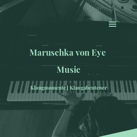
Maruschka von Eye
Music
Klangmomente [ Klangabenteuer