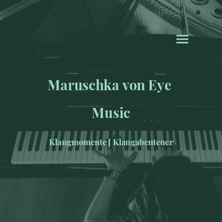
Maruschka von Eye
Music
Klangmomente [ Klangabenteuer